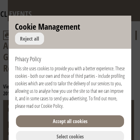
CL
EVENTS
Cookie Management
Reject all
Anniversary of the death of Fr.
Giussani and of the Pontifical
Privacy Policy
Recognition of the Fraternity
This site uses cookies to provide you with a better experience. These
cookies - both our own and those of third parties - include profiling
cookies which are used to tailor the delivery of our services to you,
View year:
2024
2023
2022
2021
2020
2019
2018
2017
2016
allowing us to analyse how you use the site so that we can improve
2015
2014
2013
2012
2011
2010
2009
2008
2007
2006
it, and in some cases to send you advertising. To find out more,
City
Country
please read our
Cookie Policy
.
Accept all cookies
Date
Select cookies