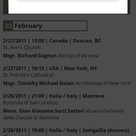
02
February
2/27/2011 | 13:00 | Canada | Duncan, BC
St. Ann's Church
Msgr. Richard Gagnon
Bishop of Victoria
2/27/2011 | 10:15 | USA | New York, NY
St. Patrick's Cathedral
Msgr. Timothy Michael Dolan
Archbishop of New York
2/26/2011 | 21:00 | Italia / Italy | Mantova
Rotonda di San Lorenzo
Mons. Gian Giacomo Sarzi Sartori
Vicario Generale
della Diocesi di Mantova
2/26/2011 | 19:00 | Italia / Italy | Senigallia (Ancona)