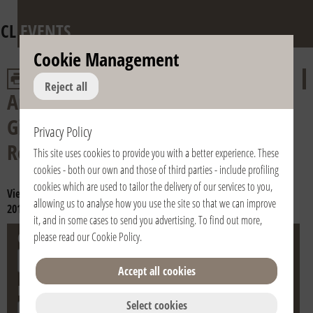
CL
EVENTS
Cookie Management
Reject all
Anniversary of the death of Fr.
Giussani and of the Pontifical
Privacy Policy
Recognition of the Fraternity
This site uses cookies to provide you with a better experience. These
cookies - both our own and those of third parties - include profiling
cookies which are used to tailor the delivery of our services to you,
View year:
2024
2023
2022
2021
2020
2019
2018
2017
2016
allowing us to analyse how you use the site so that we can improve
2015
2014
2013
2012
2011
2010
2009
2008
2007
2006
it, and in some cases to send you advertising. To find out more,
City
Country
please read our
Cookie Policy
.
Accept all cookies
Date
Select cookies