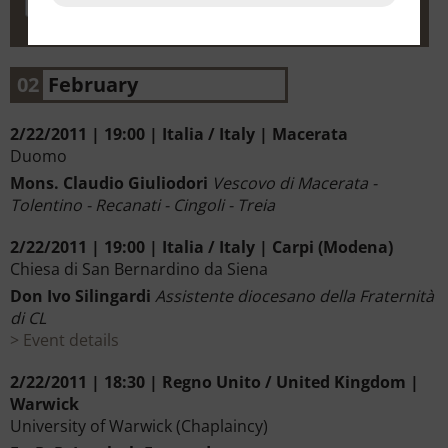
02
February
2/22/2011 | 19:00 | Italia / Italy | Macerata
Duomo
Mons. Claudio Giuliodori
Vescovo di Macerata -
Tolentino - Recanati - Cingoli - Treia
2/22/2011 | 19:00 | Italia / Italy | Carpi (Modena)
Chiesa di San Bernardino da Siena
Don Ivo Silingardi
Assistente diocesano della Fraternità
di CL
Event details
2/22/2011 | 18:30 | Regno Unito / United Kingdom |
Warwick
University of Warwick (Chaplaincy)