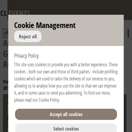
CL
EVENTS
Cookie Management
Reject all
Anniversary of the death of Fr.
Giussani and of the Pontifical
Privacy Policy
Recognition of the Fraternity
This site uses cookies to provide you with a better experience. These
cookies - both our own and those of third parties - include profiling
cookies which are used to tailor the delivery of our services to you,
View year:
2024
2023
2022
2021
2020
2019
2018
2017
2016
allowing us to analyse how you use the site so that we can improve
2015
2014
2013
2012
2011
2010
2009
2008
2007
2006
it, and in some cases to send you advertising. To find out more,
City
Country
please read our
Cookie Policy
.
Accept all cookies
Date
Select cookies