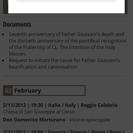
Documents
Seventh anniversary of Father Giussani's death and
the thirtieth anniversary of the pontifical recognition
of the Fraternity of CL. The intention of the Holy
Masses.
Request to initiate the cause for Father Giussani’s
beatification and canonisation
02
February
2/11/2012 | 19:30 | Italia / Italy | Reggio Calabria
Chiesa di San Giuseppe al Corso
Don Domenico Marturano
-
Vicario episcopale
2/11/2012 | 18:00 | Francia / France | Parigi / Paris /