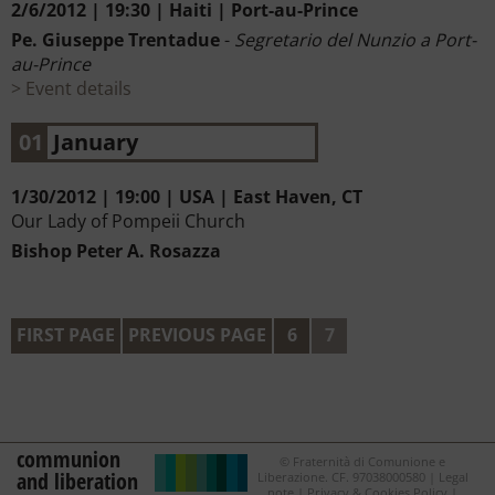
2/6/2012 | 19:30 | Haiti | Port-au-Prince
Pe. Giuseppe Trentadue
-
Segretario del Nunzio a Port-
au-Prince
Event details
01
January
1/30/2012 | 19:00 | USA | East Haven, CT
Our Lady of Pompeii Church
Bishop Peter A. Rosazza
FIRST PAGE
PREVIOUS PAGE
6
7
communion
© Fraternità di Comunione e
and liberation
Liberazione. CF. 97038000580 |
Legal
note
|
Privacy & Cookies Policy
|