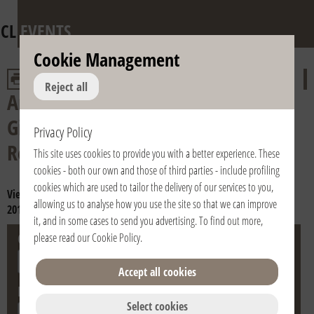
CL
EVENTS
Cookie Management
Reject all
Anniversary of the death of Fr.
Giussani and of the Pontifical
Privacy Policy
Recognition of the Fraternity
This site uses cookies to provide you with a better experience. These
cookies - both our own and those of third parties - include profiling
cookies which are used to tailor the delivery of our services to you,
View year:
2024
2023
2022
2021
2020
2019
2018
2017
2016
allowing us to analyse how you use the site so that we can improve
2015
2014
2013
2012
2011
2010
2009
2008
2007
2006
it, and in some cases to send you advertising. To find out more,
City
Country
please read our
Cookie Policy
.
Accept all cookies
Date
Select cookies