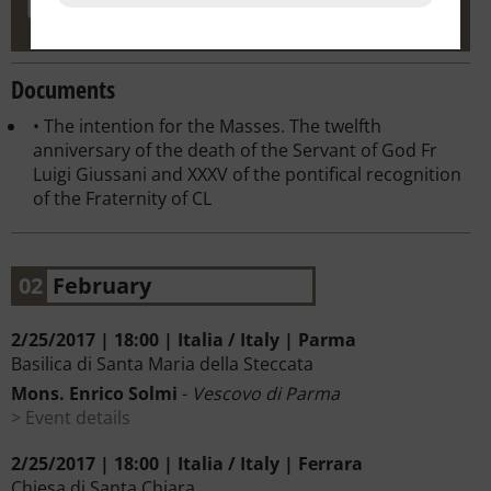
Documents
• The intention for the Masses. The twelfth
anniversary of the death of the Servant of God Fr
Luigi Giussani and XXXV of the pontifical recognition
of the Fraternity of CL
02
February
2/25/2017 | 18:00 | Italia / Italy | Parma
Basilica di Santa Maria della Steccata
Mons. Enrico Solmi
-
Vescovo di Parma
Event details
2/25/2017 | 18:00 | Italia / Italy | Ferrara
Chiesa di Santa Chiara