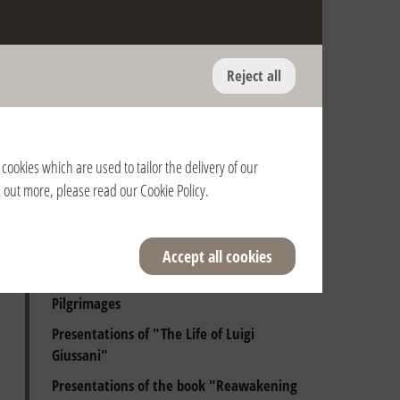
Reject all
Anniversary of the death of Fr. Giussani
and of the Pontifical Recognition of the
Fraternity
cookies which are used to tailor the delivery of our
Presentations of Luigi Giussani's books
nd out more, please read our
Cookie Policy
.
Audiences with the Holy Father
Beginning Days
Accept all cookies
Spiritual Exercises
Pilgrimages
Presentations of "The Life of Luigi
Giussani"
Presentations of the book "Reawakening