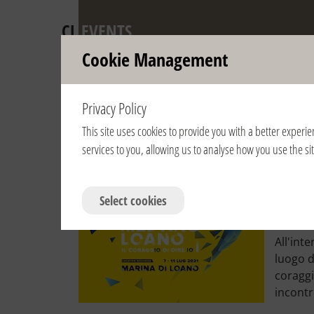
CL
EVENTS
Cookie Management
Other events wi
Privacy Policy
This site uses cookies to provide you with a better experie
View year:
2021
2020
2019
2018
services to you, allowing us to analyse how you use the s
7/9/20
C'è sp
Select cookies
All'int
luogo da
coraggi
incontr