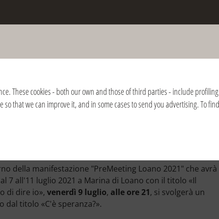
th Julián Carrón
nce. These cookies - both our own and those of third parties - include profiling 
ite so that we can improve it, and in some cases to send you advertising. To fi
21 | 21:00 | Italia / Italy | Loano (Savona)
eranza?
erno della manifestazione "PreMeeting Loano 2021" che avrà
l 7 all'11 luglio 2021 a Marina di Loano con il titolo «Il
o di dire io»,
venerdì 9 luglio
,
alle ore 21
, si svolgerà un
o dal titolo «C'è speranza?».