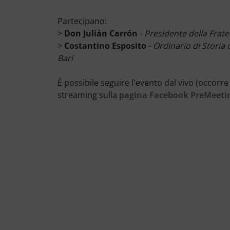
Partecipano:
>
Don Julián Carrón
-
Presidente della Frat
>
Costantino Esposito
-
Ordinario di Storia d
Bari
È possibile seguire l'evento dal vivo (occo
streaming sulla
pagina Facebook PreMeeti